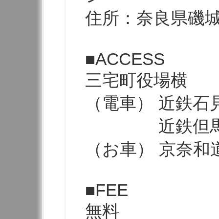
住所：奈良県磯城
■ACCESS
三宅町役場横
（電車） 近鉄石
近鉄但馬駅下
（お車） 京奈和
■FEE
無料