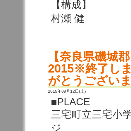
【構成】
村瀬 健
【奈良県磯城郡
2015※終了
がとうござい
2015年09月12日(土)
■PLACE
三宅町立三宅小
ジ