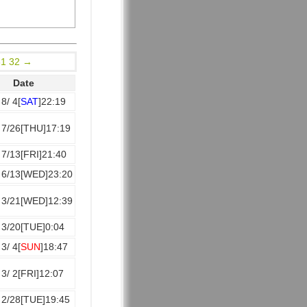
31
32
→
Date
8/ 4[
SAT
]22:19
 7/26[THU]17:19
 7/13[FRI]21:40
 6/13[WED]23:20
 3/21[WED]12:39
 3/20[TUE]0:04
3/ 4[
SUN
]18:47
 3/ 2[FRI]12:07
 2/28[TUE]19:45