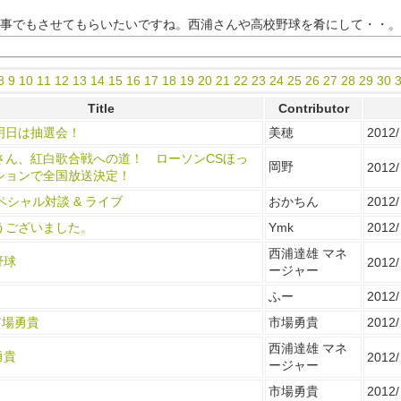
食事でもさせてもらいたいですね。西浦さんや高校野球を肴にして・・。
8
9
10
11
12
13
14
15
16
17
18
19
20
21
22
23
24
25
26
27
28
29
30
Title
Contributor
明日は抽選会！
美穂
2012/ 
さん、紅白歌合戦への道！ ローソンCSほっ
岡野
2012/
ションで全国放送決定！
ペシャル対談 & ライブ
おかちん
2012/
うございました。
Ymk
2012/
西浦達雄 マネ
野球
2012/
ージャー
ふー
2012/
 市場勇貴
市場勇貴
2012/ 
西浦達雄 マネ
勇貴
2012/
ージャー
市場勇貴
2012/