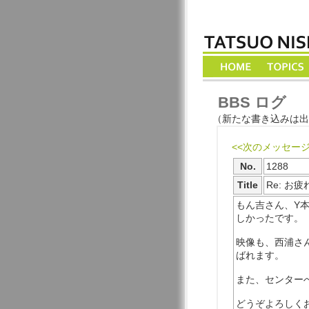
BBS ログ
（新たな書き込みは出
<<次のメッセー
No.
1288
Title
Re: 
もん吉さん、Y
しかったです。
映像も、西浦さ
ばれます。
また、センター
どうぞよろしく