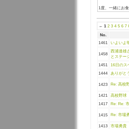
1度、一緒にお
←
1
2
3
4
5
6
7
No.
1461
いよいよ
西浦達雄
1458
とステー
1451
16日のス
1444
ありがと
Re: 高校
1423
1421
高校野球
1417
Re: Re:
Re: 市場
1415
1413
市場勇貴